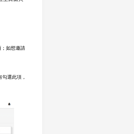
項；如想邀請
有勾選此項，