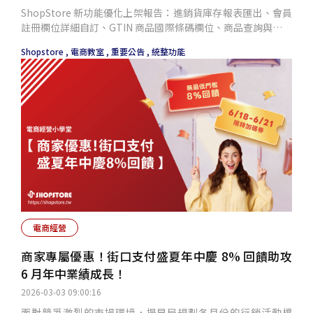
ShopStore 新功能優化上架報告：進銷貨庫存報表匯出、會員
註冊欄位詳細自訂、GTIN 商品國際條碼欄位、商品查詢與分類
內商品排序、系統性通知權限設定、優先升級會員再贈送對應
Shopstore ,
電商教室 ,
重要公告 ,
統整功能
之購物金。
電商經營
商家專屬優惠！街口支付盛夏年中慶 8% 回饋助攻
6 月年中業績成長！
2026-03-03 09:00:16
面對競爭激烈的市場環境，提早局規劃各月份的行銷活動檔