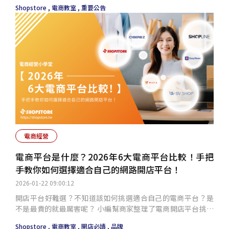
為因應此公告也將於 2026/2/11（三）停止提供並隱藏下架此
Shopstore ,
電商教室 ,
重要公告
功能，前後台都將不會顯示「Facebook 商品留言」功能。 不
過商家也別擔心！平台亦有提供內建的「商品評價」功能，顧
客可以在訂單狀態更新為「已完成」與「已付款」時，針
電商經營
電商平台是什麼？2026年6大電商平台比較！手把
手教你如何選擇適合自己的網路開店平台！
2026-01-22 09:00:12
開店平台好難選？不知道該如何挑選適合自己的電商平台？是
不是最貴的就最厲害呢？ 小編幫商家整理了電商開店平台挑選
時的注意事項、如何選擇適合自己的開店平台，以利未來在操
Shopstore ,
電商教室 ,
開店必讀 ,
品牌