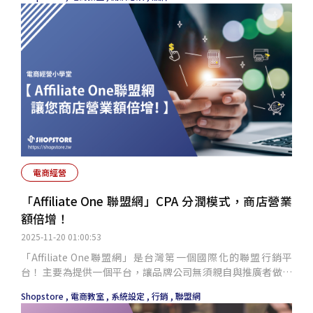
作使用上可以更加事半功倍，並且不花冤忘錢！
電商經營
「Affiliate One 聯盟網」CPA 分潤模式，商店營業
額倍增！
2025-11-20 01:00:53
「Affiliate One聯盟網」是台灣第一個國際化的聯盟行銷平
台！ 主要為提供一個平台，讓品牌公司無須親自與推廣者做洽
談，在平台上，由推廣者直接主動與您聯繫；而推廣者在申請
Shopstore ,
電商教室 ,
系統設定 ,
行銷 ,
聯盟網
成為品牌公司之推廣者後，即可以進行推廣，形成一個雙贏的