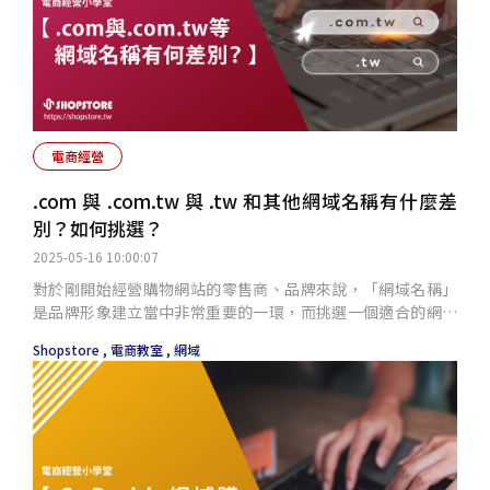
電商經營
.com 與 .com.tw 與 .tw 和其他網域名稱有什麼差
別？如何挑選？
2025-05-16 10:00:07
對於剛開始經營購物網站的零售商、品牌來說，「網域名稱」
是品牌形象建立當中非常重要的一環，而挑選一個適合的網域
其實非常簡單，只要牢記：簡單好記、與品牌和產業相關、利
Shopstore ,
電商教室 ,
網域
於搜尋引擎理解，就能夠找到最適合你的「電商門牌 / 地
標」！