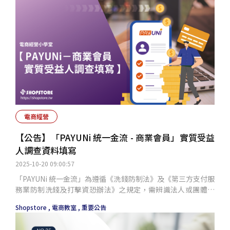
局面！
電商經營
【公告】「PAYUNi 統一金流 - 商業會員」實質受益
人調查資料填寫
2025-10-20 09:00:57
「PAYUNi 統一金流」為遵循《洗錢防制法》及《第三方支付服
務業防制洗錢及打擊資恐辦法》之規定，需辨識法人或團體會
員之實質受益人，須請申辦使用 PAYUNi 之「會員性質」為
Shopstore ,
電商教室 ,
重要公告
「商業會員」之商家，再額外提供「實質受益人調查資料」
（個人會員不用填寫）。