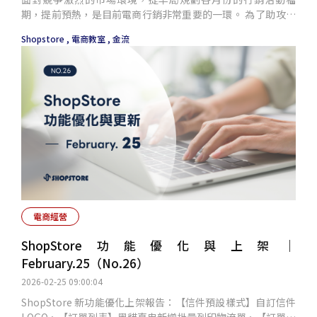
期，提前預熱，是目前電商行銷非常重要的一環。 為了助攻我
們 ShopStore 的商家，我們特別與「街口支付」一起攜手推出
Shopstore ,
電商教室 ,
金流
「盛夏年中慶最高回饋 8% 無上限」的高吸引力優惠誘因，進
一步帶動６月年中的業績成長，加速成交、放大銷售效益！
電商經營
ShopStore功能優化與上架｜
February.25（No.26）
2026-02-25 09:00:04
ShopStore 新功能優化上架報告：【信件預設樣式】自訂信件
LOGO、【訂單列表】黑貓直串新增批量列印物流單、【訂單列