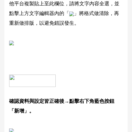
他平台複製貼上至此欄位，請將文字內容全選，並
點擊上方文字編輯器內的「
」將格式做清除，再
重新做排版，以避免錯誤發生。
確認資料與設定皆正確後→點擊右下角藍色按鈕
「新增」。