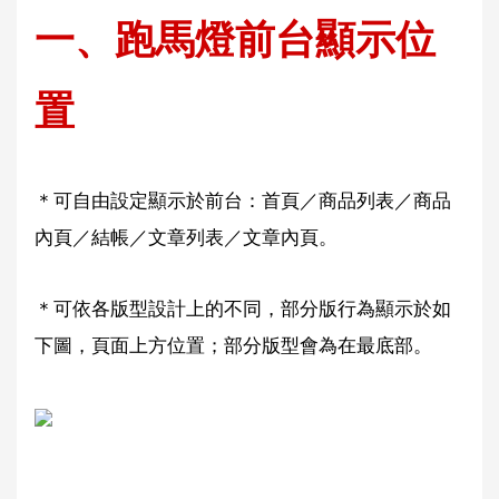
一、跑馬燈前台顯示位
置
＊可自由設定顯示於前台：首頁／商品列表／商品
內頁／結帳／文章列表／文章內頁。
＊可依各版型設計上的不同，部分版行為顯示於如
下圖，頁面上方位置；部分版型會為在最底部。