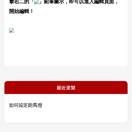
擊右二的「
」鉛筆圖示，即可以進入編輯頁面，
開始編輯！
最近瀏覽
如何設定跑馬燈