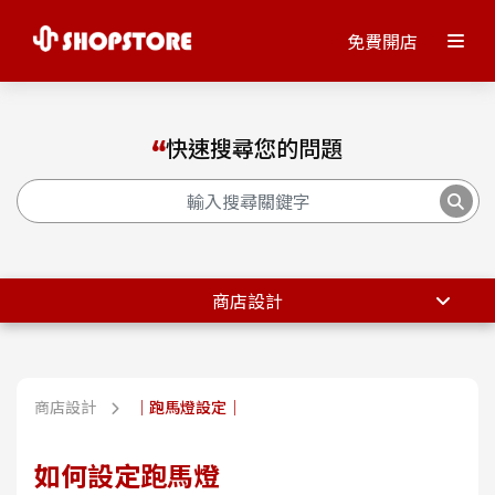
免費開店
快速搜尋您的問題
商店設計
商店設計
｜跑馬燈設定｜
如何設定跑馬燈