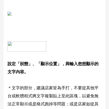
設定「狀態」、「顯示位置」，與輸入您想顯示的
文字內容。
＊文字的部分，建議店家皆為手打，不要從其他平
台或軟體程式將文字複製貼上至此區塊，以避免無
法正常顯示或是格式跑掉等問題；或是店家如從其