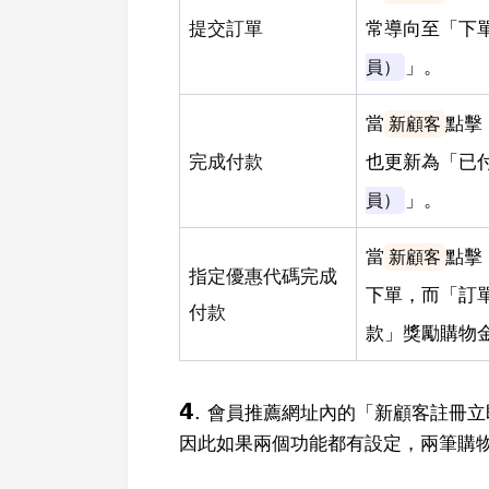
提交訂單
常導向至「下
」。
員）
當
點擊
新顧客
完成付款
也更新為「已
」。
員）
當
點擊
新顧客
指定優惠代碼完成
下單，而「訂
付款
款」獎勵購物
𝟰.
會員推薦網址內的「新顧客註冊立
因此如果兩個功能都有設定，兩筆購