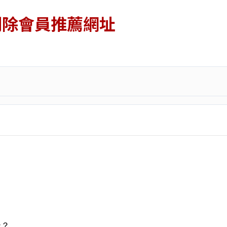
刪除會員推薦網址
址？