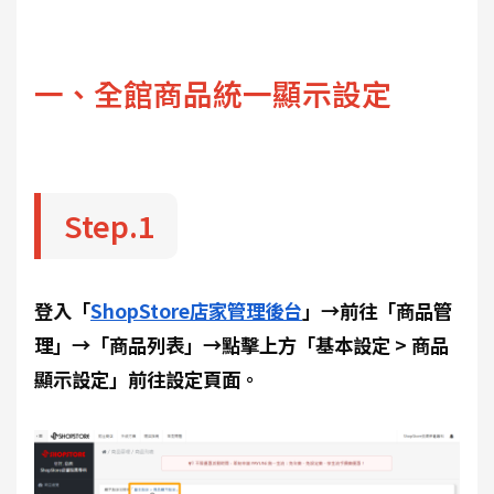
一、全館商品統一顯示設定
Step.1
登入「
ShopStore店家管理後台
」→前往「商品管
理」→「商品列表」→點擊上方「基本設定 > 商品
顯示設定」前往設定頁面。