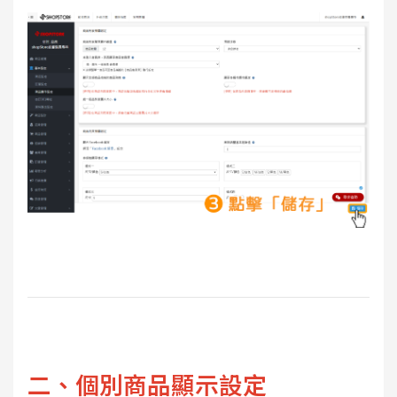
二、個別商品顯示設定