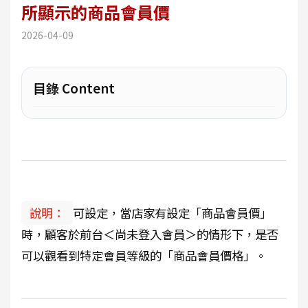
所顯示的商品會員價
2026-04-09
目錄 Content
說明：
可設定，當店家有設定「商品會員價」
時，顧客於前台＜尚未登入會員＞的情形下，是否
可以觀看到特定會員等級的「商品會員價格」。