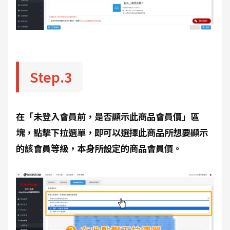
Step.3
在「未登入會員前，是否顯示此商品會員價」區
塊，點擊下拉選單，即可以選擇此商品所想要顯示
的該會員等級，本身所設定的商品會員價。