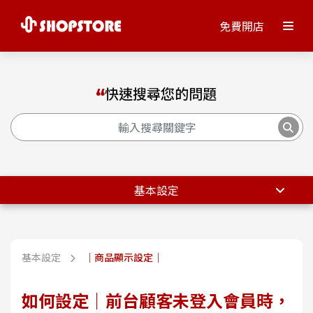
免費開店
快速搜尋您的問題
基本設定
基本設定
｜商品顯示設定｜
如何設定｜前台顧客未登入會員時，