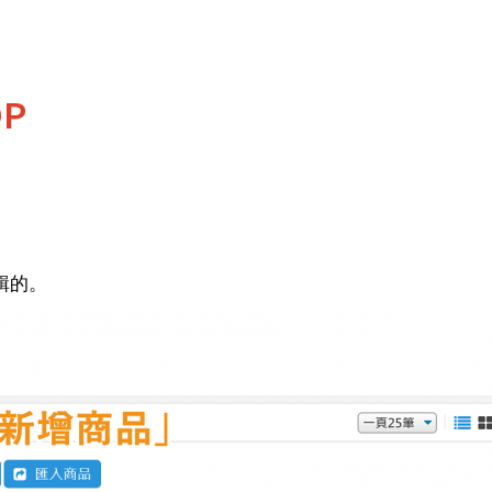
P
輯的。