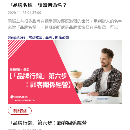
「品牌名稱」該如何命名？
2020-11-25 01:37:00
國際上有很多品牌在競爭還沒那麼激烈的世代，用創辦人的名字
來當「品牌名稱」，這樣的好處是品牌個性很容易形塑，可以直
接以創辦人的個人風格設計品牌特色，若創辦人在相關產品領域
Shopstore ,
電商教室 ,
品牌 ,
開店必讀
已具備相當知名度，還可節省許多品牌認知成本。 此種命名方
式常見於時尚品牌，例如：「Louis Vuitton」即是以皮件設計
聞名於世的創辦人路易．威登的名字；服裝界的知名設計師
「Alexander Wang
品牌行銷
「品牌行銷」第六步：顧客關係經營