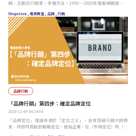
銷、互動式行銷等，多種方法。1990－2000年隨著網路發展蓬
勃，加上智慧型手機的普及率提高，消費者逐漸改變原有的消費
Shopstore ,
電商教室 ,
品牌 ,
行銷
模式，2007年後網路行銷趨勢開始急遽發展，網路行銷已然成
為企業行銷策略中不可或缺、最重要的一環行銷策略。
品牌行銷
「品牌行銷」第四步：確定品牌定位
2020-11-09 04:24:04
「品牌定位」理論來源於「定位之父」、全球頂級行銷大師傑
克．特勞特首創的戰略定位。是指企業，在〔市場定位〕和〔產
品定位〕的基礎上，對特定的品牌，在文化取向、個性差異上的