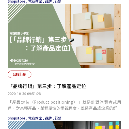
Shopstore ,
電商教室 ,
品牌 ,
行銷
商業性決策，它是建立一個，與目標市場有關的品牌形象的過程
和結果。換言之，即指為某個特定品牌，確定一個適當的市場位
置，使商品，在消費者的心中占領一個特殊的位置，當某種需要
突然產生時，能隨即想到該品牌。
品牌行銷
「品牌行銷」第三步：了解產品定位
2020-10-30 09:51:28
「產品定位（Product positioning）」就是針對消費者或用
戶，對某種產品、某種屬性的重視程度，塑造產品或企業的鮮明
個性或特色，樹立產品在市場上一定的形象，從而使目標市場上
Shopstore ,
電商教室 ,
品牌 ,
行銷
的顧客瞭解和認識該企業的產品。 「產品特色」有的可以從
「產品實體」上表現出來，例如：形態、成分、結構、性能、商