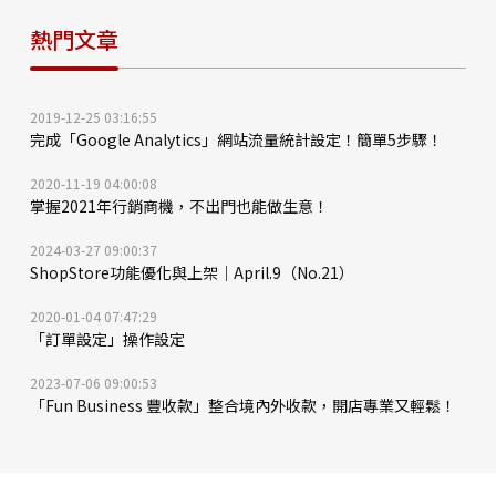
著數位網路的普及，消費者越來越依賴行動裝置，社群及觀賞影
別不想與人對話時，就可以使用自動點餐機點餐付款後，等餐點
利及時診斷及通報。＊疾管署提醒民眾謹記「一不三要」戴口罩
音在生活中的重要度持續提升，為了解影音廣告對消費者的影響
熱門文章
製作完畢，到「自助取餐櫃」取餐。而自動取餐櫃的原理同樣基
原則：「三要」：慢性疾病患者、有呼吸道症狀者、進出醫院者
程度，Facebook委託尼爾森針對台灣消費者在行動裝置上的使
於「人臉辨識功能」，會辨識點餐者的面貌，打開相對應的櫃
要戴口罩。
用行為進行線上調查，結果指出，Facebook使用率高達97%，
子，減少取錯餐點的可能性。劉人豪表示，未來會視情況評估其
Facebook家族平台用戶對Facebook家族平台黏著度高，同
他門市是否也導入全自動點餐系統。他也預告，如無意外，
時， Facebook與Instagram影音廣告無論對使用者在提升品牌
2019-12-25 03:16:55
2020 年 7 月中旬頂呱呱將推出手機會員 app，讓頂呱呱數位化
好感度與記憶度、增加購買意願上皆有正相關影響，影響力甚至
完成「Google Analytics」網站流量統計設定！簡單5步驟！
實力再上一層樓。新嘗試三：全新圈粉計畫，真愛頂呱呱才是最
高於數位廣告平均值。影音廣告已成為品牌在行動世代必須掌握
佳「品牌大使」46 歲的頂呱呱，還有其他新嘗試。劉人豪表
2020-11-19 04:00:08
的數位趨勢。《2018 Facebook 行動世代最具影響力品牌》調
示，2020 年 4 月 15 日開始募集集團品牌大使，以每週最少吃一
掌握2021年行銷商機，不出門也能做生意！
查以尼爾森品牌連結指數 （Nielsen Brand Connect Index）為
次頂呱呱、兩天沒吃到會想念，且知道頂呱呱的吉祥物叫阿勇為
架構，綜合熟悉度、喜好度、信賴度、推薦度、Facebook能見
必備條件，廣邀所有喜歡頂呱呱的忠實粉絲報名參加，截至 5 月
2024-03-27 09:00:37
度以及Facebook影響程度來計算品牌連結指數，並加上
底已超過 500 人報名，目前已確認入選 12 位品牌大使。這些品
ShopStore功能優化與上架｜April.9（No.21）
Facebook廣告數據，列出2018年行動世代下最具有影響力的前
牌大使橫跨全台，年齡層從 3 歲到 40 歲皆有，並各自有擅長使
25大品牌如下（排名不分先後，依品牌英文名稱開頭字母順序排
用的社群平台。「比起尋找網紅、KOL（關鍵意見領袖），我們
2020-01-04 07:47:29
列）：Acer、adidas、ASUS、Cartier Taiwan、CHANEL、
更希望品牌大使由真愛頂呱呱的人擔任。」劉人豪稱，當上頂呱
「訂單設定」操作設定
CiTi Taiwan、Coca-Cola Taiwan、Estee Lauder、Future
呱大使有許多福利如每月獲得一份集團餐卷、第一時間試吃新
Lab.、Johnnie Walker、Kiehl’s、Kleenex、Lancôme、
品、享專屬折扣等，但他們也能為頂呱呱打造有別於餐飲業界的
2023-07-06 09:00:53
McDonald’s、Milcolla、MKUP、Mobix、Momo、Nestle、
「Fun Business 豐收款」整合境內外收款，開店專業又輕鬆！
特殊圈粉計畫。46 生日慶 就是要歡慶 1 個月適逢 46 生日慶，頂
Neutrogena、Rakuten、Samsung Taiwan、SK-II、Toyota
呱呱也以「生日就該一個月」為主題，定調 2020 年 7 月為頂呱
Taiwan、TutorABC/ Tutor Jr。資訊來源參考 pchome新聞－
呱生日月，推出多項優惠。2020 年 7 月 15 日將首度開賣粉絲期
免費開店，只要5分鐘，快來佈置您的店面吧：【免費開店
待已久的「經典辣味炸雞」，並在 7 月 20 日、頂呱呱 46 歲生日
GO!】如果您想創業或開店相關歡迎聯繫Shopstore專員