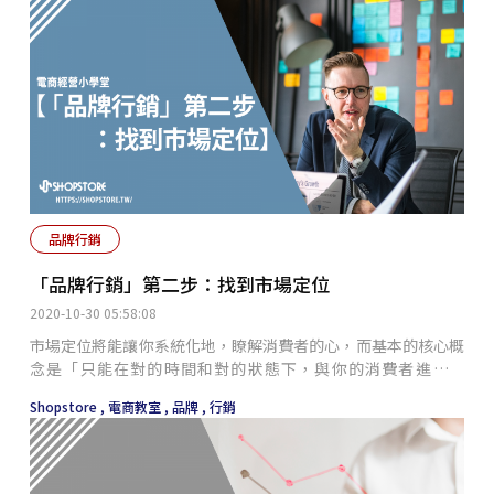
標、產地等；有的可以從「消費者心理」上反映出來，例如：豪
華、朴素、時髦、典雅等；
品牌行銷
「品牌行銷」第二步：找到市場定位
2020-10-30 05:58:08
市場定位將能讓你系統化地，瞭解消費者的心，而基本的核心概
念是「只能在對的時間和對的狀態下，與你的消費者進行對
話」。換句話說，當你掌握了對的時間和狀態，你和消費者的對
Shopstore ,
電商教室 ,
品牌 ,
行銷
話才有機會為你帶來轉換。