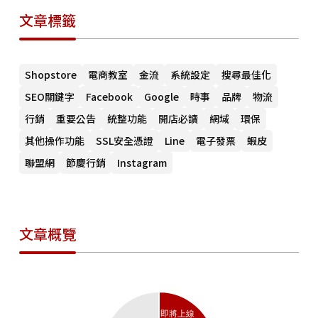
當天進行「辣味一斤雞」超級快閃活動。同時，自 7 月 6 日起，
【@LINE 聊聊】
文章標籤
若購買全家桶餐，即贈送與台灣在地派對佈置品牌「Let’s
Party 來派對」合作、全台限量 1000 份的「炸雞蛋糕佈置組」
增添樂趣。劉人豪也表示，2020 年 7 月 6 日將發放「頂呱呱集
團荷包振興券」，可在頂呱呱全集團包含頂呱呱、美國功夫茶、
Shopstore
電商教室
金流
系統設定
搜尋最佳化
東京油組總本店、新加坡肉骨茶、韓國魷魚大叔、美國紐約舒芙
蕾使用。他說，「整本振興券最高可省 2200 元，預計發行 2 萬
SEO關鍵字
Facebook
Google
時事
品牌
物流
本，總計發送 4400 萬為民眾荷包振興。」頂呱呱目前在全台有
行銷
重要公告
統整功能
開店必讀
網域
環保
超過 60 間門市，美國與上海則各有 9 與 6 間。劉人豪透露，
2020 年下半年預計將陸續於桃園機場、青埔八景島水族館等開
其他操作功能
SSL安全憑證
Line
電子發票
蝦皮
設新展店。2021 年更將進軍日本、馬來西亞。＊以上內文之圖
聯盟網
節慶行銷
Instagram
文皆引用「品牌志」。＊文章連結：
https://reurl.cc/Kkm68m《Shopstore》提醒您：因應新冠肺
炎疫情，疾管署持續加強疫情監測與邊境管制措施。並依指示配
戴口罩儘速就醫，同時主動告知醫師旅遊史及接觸史，以利及時
診斷及通報。＊疾管署提醒民眾謹記「一不三要」戴口罩原則：
文章概覽
「三要」：慢性疾病患者、有呼吸道症狀者、進出醫院者要戴口
罩。