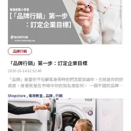
品牌行銷
「品牌行銷」第一步：訂定企業目標
2020-10-14 01:52:40
「品牌」是當你不在顧客身旁時他們怎麼談論你，也就是你的好
感度，接著就是在市場中你的知名度如何。 一個不錯的品牌，
並不是只具有市場的能見度，更要具備市場的好感度，而中小企
Shopstore ,
電商教室 ,
品牌 ,
行銷
業可以透過這兩個指標來檢視自己的品牌。對於中小企業來說好
感度更甚於知名度，有一群死忠的顧客就能不花大錢開啟口碑行
銷。