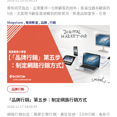
2020-11-19 01:00:19
曾有研究指出，企業獲得一位新顧客的成本，是留住舊有顧客的
5倍，尤其現今顧客能接觸到的新資訊、新產品相當多，也意味
著，舊有顧客更有可能投向競品品牌，因此若能善用會員制度、
Shopstore ,
電商教室 ,
品牌 ,
行銷
Facebook社團、VIP制度、Line群，提供誘因及凝聚對品牌的
熱愛，讓忠實的顧客願意持續消費，如此一來，可為企業帶來更
大的效益。
品牌行銷
「品牌行銷」第五步：制定網路行銷方式
2020-11-17 04:00:09
網路行銷包括：搜尋引擎行銷、廣告投放、EDM行銷、會員行