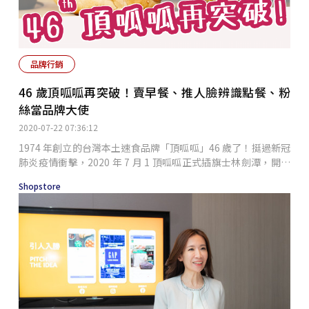
眾感同身受之外，同時更藉此推出了「甲地訂貨，乙地送貨」的
新服務，提醒消費者將自己的心意直送給在遠方的家人。然而，
在欣賞完這部感人短片之後，不由得讓人聯想起過去大多數的消
費者在面對小至電池、大至電冰箱或冷氣等電子產品的購買決策
品牌行銷
時，往往習慣前往3C賣場等通路完成選購，但是隨著網路購物
和電子商務市場逐漸地成熟茁壯，實體電子通路如今著實面臨著
46 歲頂呱呱再突破！賣早餐、推人臉辨識點餐、粉
微利化的衝擊以及亟須轉型的壓力。在排山倒海而來的線上購物
絲當品牌大使
趨勢下，創立於1975年的全國電子決定為品牌重新進行定位並
啟動品牌再造計劃，從「服務」著手提升消費者對於該通路的品
2020-07-22 07:36:12
牌印象且建立其核心理念。舉例來說，該通路即曾推出過家電保
1974 年創立的台灣本土速食品牌「頂呱呱」46 歲了！挺過新冠
母、小家電終身免費保固、全台3C通路DM最新行告示板、百大
肺炎疫情衝擊，2020 年 7 月 1 頂呱呱正式插旗士林劍潭，開設
冷氣保證一天到府安裝等許多業界首創的服務內容，同時亦藉由
第 6 家複合概念店，除了比照信義 A13 的「超級複合店」模
訴說著消費者實際需求和生活點滴的行銷廣告強化該品牌在商品
Shopstore
式，有炸雞配「美國功夫茶」、咖哩飯、沙拉、生啤酒等餐點
之外那份溫暖且貼心的附加價值。在危機下創造更多服務價值據
外，更帶來 3 大全新嘗試。士林劍潭店將成為頂呱呱全台首家開
了解，全國電子當年乃是把自己做為3C通路商的思維轉化為以
賣「早餐系列」的門市，早餐品項包括蔥抓餅與漢堡系列。頂呱
客為尊、加強顧客服務品質、塑造該品牌在顧客心中終身價值…
呱副總特助兼任行銷部主管劉人豪表示，開發早餐系列一方面是
等經營方向，進而延伸至一系列的柔性行銷廣告並創造出優異的
基於上海、美國的海外分店出現相關需求，另一方面也是為了延
銷售業績。因此，在全國電子的廣告當中，往往可以看到該通路
長戰線，拉長營業時間。新嘗試一：推早餐系列、擴充品項，拉
企圖站在顧客立場著想且運用同理心提供更多服務的內容，其中
長戰線！士林劍潭店將成為頂呱呱全台首家開賣「早餐系列」的
「揪感心」這句台詞或許即代表了其所要傳達給大眾的企業精
門市，早餐品項包括蔥抓餅與漢堡系列。頂呱呱副總特助兼任行
神。此外，也由於採取以服務取勝的行銷策略，使得全國電子的
銷部主管劉人豪表示，開發早餐系列一方面是基於上海、美國的