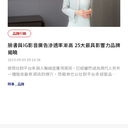
門市大多是以開設在鄰里巷弄之間的「社區店型」為主，藉此微
海外分店出現相關需求，另一方面也是為了延長戰線，拉長營業
妙的連結與消費者產生情感和互動，同時亦避免因為眾多的競爭
時間。「我們標準店通常是早上 11 點開，但賣早餐讓營業時間
威脅進入市場而落入僅靠價格廝殺的折扣戰爭當中。另一方面，
延長至早上 7 點開始。」劉人豪指出，士林劍潭店的營業時間為
散發出濃濃在地風格的全國電子在實體展售上則力求提供顧客親
早上 7 點至晚上 11 點，各時段提供不同餐點，可提供消費者一
身體驗的服務，除了陸續在全台各鄉鎮都市開設「數位家電體驗
整天的用餐服務。他也表示，下半年會將早餐系列拓展到以通勤
館」，同時更藉由比傳統店面大一倍的空間展示更多品項、增設
品牌行銷
族為主的 5 家門市，如左營、板橋等。由於營業時間拉長，可服
手機和平板電腦等體驗區，以滿足消費者追求最新資訊及體驗商
務更多族群，保守估計可創造出 2 億以上營收成長，單店則可以
品的需求。其次，該通路對於社會關懷亦往往不落人後，例如去
臉書與IG影音廣告滲透率漸高 25大最具影響力品牌
成長至少 2 成。新嘗試二：推「人臉辨識功能」全自動點餐系統
年夏天在尼伯特颱風重創台東之際，全國電子即以1千台低於成
揭曉
頂呱呱也宣布，士林劍潭店會首度導入「全自動點餐系統」，門
本的各式家電幫助台東鄉親們重建家園，在進一步落實「溫柔行
市內將設有 2 台自動點餐機。然而，這套系統與其他同業都有所
2019-09-05 09:16:36
銷」的同時也提升了自身的公益形象。《紫牛》一書的作者
不同。一、支持現金與銅板付款：大部分點餐系統，都只支援信
Seth Godin曾說：真正口耳相傳的不是產品創意與特色，而是
使用社群平台來與人聯絡並獲得資訊，已經儼然成為現代人另外
用卡或是具有匯款功能的VISA、悠遊卡等。不過頂呱呱也宣布，
故事；事實上，隨著消費型態的逐漸升級，顧客在購買商品時已
一種吸收最新資訊的媒介，而廠商也以社群平台來經營品牌客
此「自動點餐系統」是可以收取現金與銅板做付款。二、特別增
不再只是購買產品本身、所在乎的也已不僅只有價格，而是期待
群，或是釋放出相關資訊給消費者。目前台灣民眾多以
設「人臉辨識功能」：常去一家早餐店久了，老闆娘可能久而久
時事 ,
品牌
能夠藉由購物的過程買到一個「感覺」。看來，深諳此道的全國
Facebook以及Instagram，作為了解親朋好友或是公眾人物的
之就知道你今天想點「老樣子」，而人臉辨識功能將此情境完全
電子便是選擇了跳脫圍繞著價格的折扣競爭，轉而透過更多的加
動態管道，此外Twitter也是相當具有引響力的社群平台，但在
電子系統化呈現。每台自動點餐機都會藉由鏡頭，記錄熟客的點
值服務維持更好的服務品質，進而提升自身的品牌價值和品牌形
台灣用戶較少。在台灣，每月有1900萬人使用Facebook，其中
餐歷史，下一次光顧時馬上就會跳出過去常點的餐點。劉人豪表
象。適逢新年來臨之際，全國電子的故事或許正可提供你我更多
有超過95%的活躍用戶每月透過行動裝置使用Facebook，在消
示，店員會輪班、也可能隨時會換，但自動點餐機可以 24 小時
的學習和思考方向。＊以上內文之圖文皆引用「品牌志」。＊文
費行為碎片化的行動世代中，品牌廣告主若能掌握最新的影音內
隨時服務，此外每筆歷史記錄都會保存 3 個月、且沒有數量上
章連結：https://reurl.cc/bR2oqy《Shopstore》提醒您：因應
容趨勢，用極富創意且個人化的方式傳遞品牌故事與產品，將有
限。三、全程無須與店員有任何的接觸動作與對話：頂呱呱表
新冠肺炎疫情，疾管署持續加強疫情監測與邊境管制措施。並依
機會拉近與消費者之間的距離，為品牌帶來更好的行銷效益。隨
示，希望能將「自動化」做到最極致，有時候顧客心情不好，特
指示配戴口罩儘速就醫，同時主動告知醫師旅遊史及接觸史，以