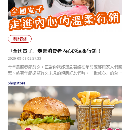
品牌行銷
「全國電子」走進消費者內心的溫柔行銷！
2020-09-09 01:57:22
今年農曆春節前夕，正當你我都還急著趕在年前返鄉與家人們團
聚、趁著年節探望許久未見的親朋好友們時，「揪感心」的全國
電子在網路上推出了微電影廣告《阿公的電視機》。該影片不僅
Shopstore
在短短2天內於YouTube累積突破二百萬的點閱人數，同時也因
其感人的情節內容而在Facebook上被廣為分享流傳及討論，再
一次讓人見識到這家電子通路運用溫柔行銷走進消費者內心的強
大魅力。以「溫柔行銷」走進消費者的心影片裡，描述著一位從
小由阿公帶大的小男孩在出社會之後因為工作忙碌而無法回鄉陪
阿公過年，然而最終卻因為一台電視機讓阿公感動不已。事實
上，全國電子選在歲末年終之際推出溫馨的親情故事，除了能夠
切合年節氣氛讓人留下印象深刻、透過貼近真實生活的情節使觀