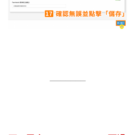
───────