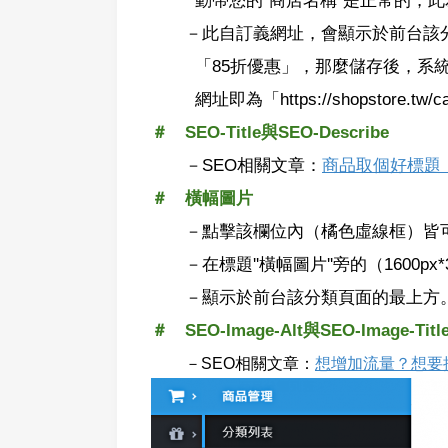
－此自訂義網址，會顯示於前台該分
「85折優惠」，那麼儲存後，系
網址即為「https://shopstore.tw
＃ SEO-Title與SEO-Describe
－
SEO相關文章：
商品取個好標題
＃ 橫幅圖片
－點擊該欄位內（橘色虛線框）皆可
－在標題''橫幅圖片''旁的（1600p
－顯示於前台該分類頁面的最上方
＃ SEO-Image-Alt與SEO-Image-Titl
－
SEO相關文章：
想增加流量？想要