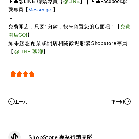
@LINE
聯繫專員
【
@LINE
】
｜
👨‍💼
👨‍💼
Facebook
聯
繫專員【
Messenger
】
－
免費開店，只要
5
分鐘，快來佈置您的店面吧：【
免費
開店GO!
】
如果您想創業或開店相關歡迎聯繫
Shopstore
專員
【
@LINE
聊聊
】
上一則
下一則
ShopStore 專業行銷團隊