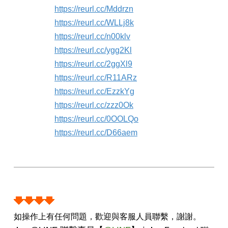
https://reurl.cc/Mddrzn
https://reurl.cc/WLLj8k
https://reurl.cc/n00klv
https://reurl.cc/ygg2Kl
https://reurl.cc/2ggXl9
https://reurl.cc/R11ARz
https://reurl.cc/EzzkYg
https://reurl.cc/zzz0Ok
https://reurl.cc/0OOLQo
https://reurl.cc/D66aem
如操作上有任何問題，歡迎與客服人員聯繫，謝謝。