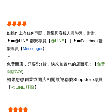
如操作上有任何問題，歡迎與客服人員聯繫，謝謝。
@LINE
聯繫專員
【
@LINE
】
｜
👨‍💼
👨‍💼
Facebook
聯
繫專員【
Messenger
】
－
免費開店，只要
5
分鐘，快來佈置您的店面吧：【
免費
開店GO!
】
如果您想創業或開店相關歡迎聯繫
Shopstore
專員
【
@LINE
聊聊
】