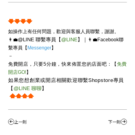
如操作上有任何問題，歡迎與客服人員聯繫，謝謝。
@LINE
聯繫專員
【
@LINE
】
｜
👨‍💼
👨‍💼
Facebook
聯
繫專員【
Messenger
】
－
免費開店，只要
5
分鐘，快來佈置您的店面吧：【
免費
開店GO!
】
如果您想創業或開店相關歡迎聯繫
Shopstore
專員
【
@LINE
聊聊
】
上一則
下一則