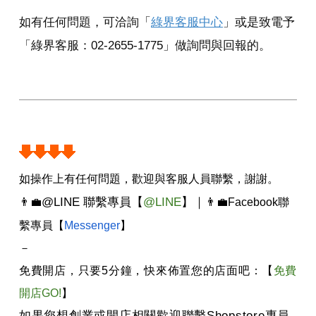
如有任何問題，可洽詢「
綠界客服中心
」或是致電予
「綠界客服：02-2655-1775」做詢問與回報的。
如操作上有任何問題，歡迎與客服人員聯繫，謝謝。
@LINE
聯繫專員
【
@LINE
】
｜
👨‍💼
👨‍💼
Facebook
聯
繫專員【
Messenger
】
－
免費開店，只要
5
分鐘，快來佈置您的店面吧：【
免費
開店GO!
】
如果您想創業或開店相關歡迎聯繫
Shopstore
專員